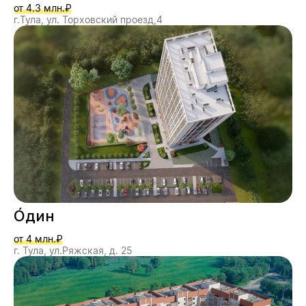
от 4.3 млн.₽
г.Тула, ул. Торховский проезд,4
О́дин
от 4 млн.₽
г. Тула, ул.Ряжская, д. 25