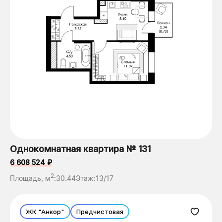
Однокомнатная квартира № 131
6 608 524 ₽
2
Площадь, м
:
30.44
Этаж:
13/17
ЖК "Анкор"
Предчистовая