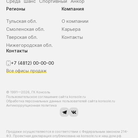
Среда
Шанс
Спортивный
Анкор
Регионы
Компания
Тульская обл.
О компании
Смоленская обл.
Карьера
Тверская обл.
Контакты
Нижегородская обл.
Контакты
+7 (4812) 00-00-00
Все офисы продаж
© 1991—2026, ГК Консоль
Пользовательское соглашение сайта konsole.ru
Обработка персональных данных пользователей сайта konsole.ru
Антикоррупционная политика
Продажи осуществляются в соответствии с Федеральным законом 214-
Ф3. Проектная декларация опубликована на konsole.ru и наш.дом.рф.