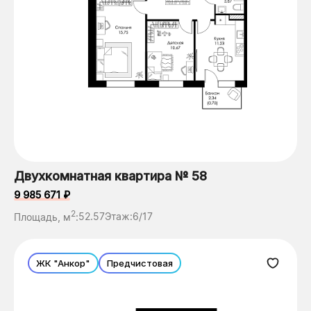
Двухкомнатная квартира № 58
9 985 671 ₽
2
Площадь, м
:
52.57
Этаж:
6/17
ЖК "Анкор"
Предчистовая