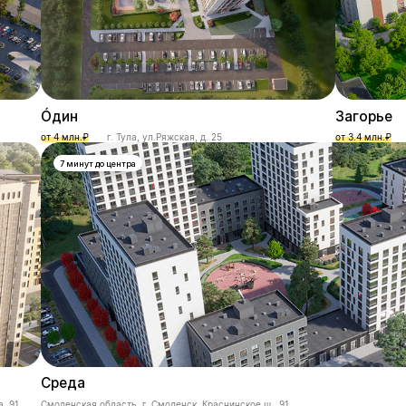
О́дин
Загорье
от 4 млн.₽
г. Тула, ул.Ряжская, д. 25
от 3.4 млн.₽
7 минут до центра
Среда
а, 91
Смоленская область, г. Смоленск, Краснинское ш., 91