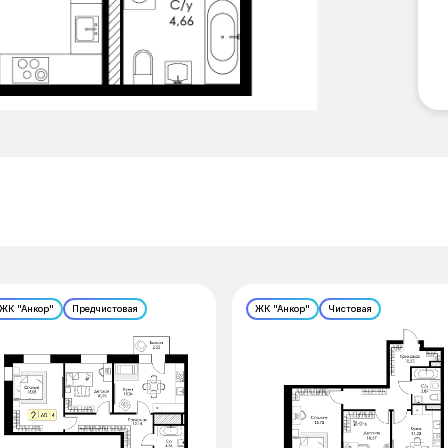
ЖК "Анкор"
Предчистовая
ЖК "Анкор"
Чистовая