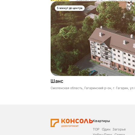
5 минут до центра
Шанс
Смоленская область, Гагаринский р-он, г. Гагарин, ул
Квартиры
ТОР
О́дин
Загорье
Урбан-Парк
Среда