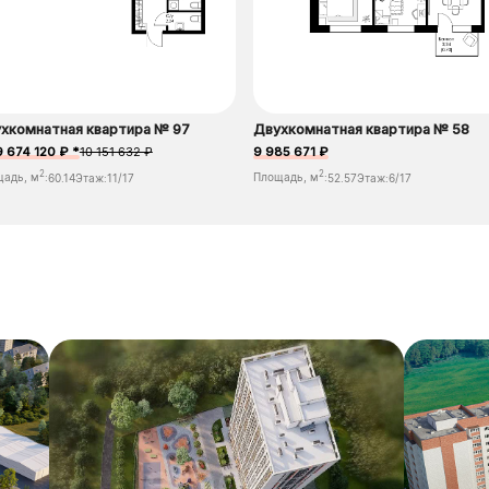
хкомнатная квартира № 97
Двухкомнатная квартира № 58
9 674 120 ₽ *
10 151 632 ₽
9 985 671 ₽
2
2
щадь, м
:
60.14
Этаж:
11/17
Площадь, м
:
52.57
Этаж:
6/17