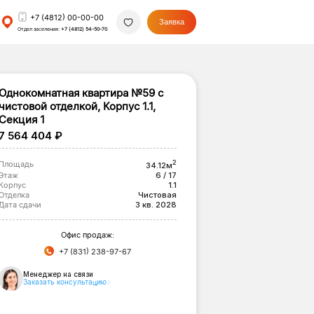
+7 (4812) 00-00-00
Заявка
Отдел заселения:
+7 (4812) 54-50-70
Однокомнатная квартира №59 с
чистовой отделкой, Корпус 1.1,
Секция 1
7 564 404 ₽
2
Площадь
34.12м
Этаж
6 / 17
Корпус
1.1
Отделка
Чистовая
Дата сдачи
3 кв. 2028
Офис продаж:
+7 (831) 238-97-67
Менеджер на связи
Заказать консультацию