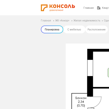
Главная
Квар
Главная
ЖК «Анкор»
Жилая недвижимость
Одн
Планировка
С мебелью
Расположение