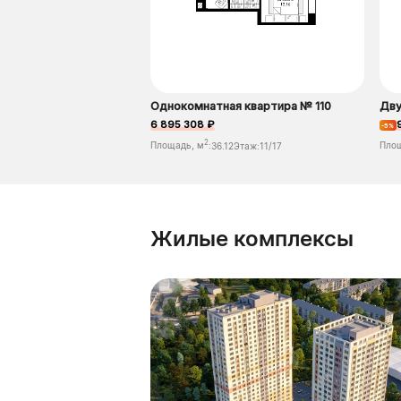
Однокомнатная квартира № 110
Дву
6 895 308 ₽
-5%
2
Площадь, м
:
36.12
Этаж:
11/17
Пло
Жилые комплексы