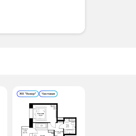
ЖК "Анкор"
Чистовая