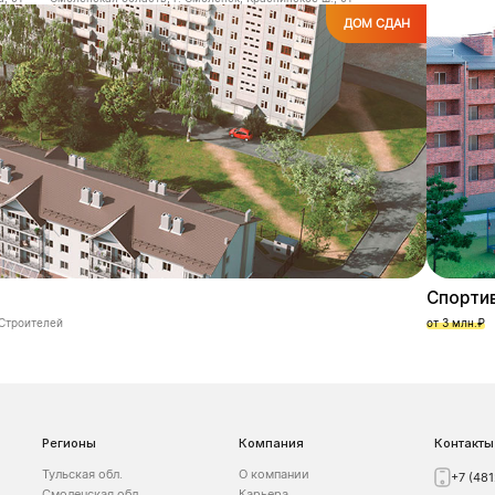
ДОМ СДАН
Спорти
.Строителей
от 3 млн.₽
Регионы
Компания
Контакты
Тульская обл.
О компании
+7 (48
Смоленская обл.
Карьера