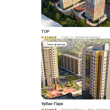
ТОР
от 4.3 млн.₽
г.Тула, ул. Торховский проезд,4
7 мин. до центра
Урбан-Парк
от 4.3 млн.₽
Тверская область, г. Тверь, Коминтерн