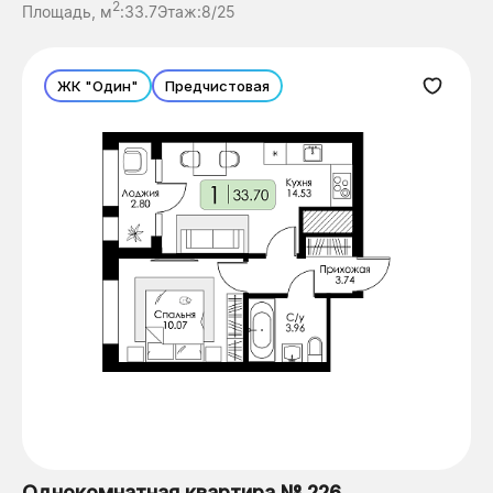
2
Площадь, м
:
33.7
Этаж:
8/25
ЖК "Один"
Предчистовая
Однокомнатная квартира № 226