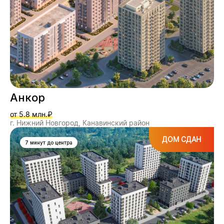
Анкор
от 5.8 млн.₽
г. Нижний Новгород, Канавинский район
ДОМ СДАН
7 минут до центра