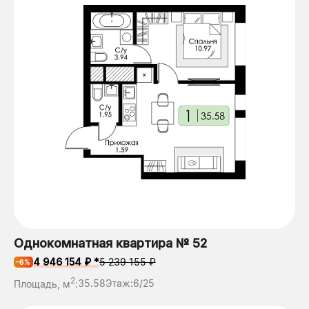
Однокомнатная квартира № 52
4 946 154 ₽ *
5 239 155 ₽
-6%
2
Площадь, м
:
35.58
Этаж:
6/25