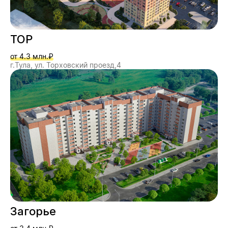
ТОР
от 4.3 млн.₽
г.Тула, ул. Торховский проезд,4
Загорье