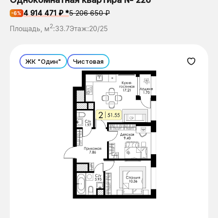
4 914 471 ₽ *
5 206 650 ₽
-6%
2
Площадь, м
:
33.7
Этаж:
20/25
ЖК "Один"
Чистовая