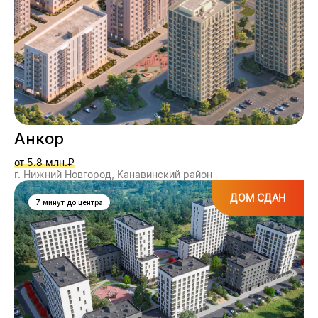
Анкор
от 5.8 млн.₽
г. Нижний Новгород, Канавинский район
ДОМ СДАН
7 минут до центра