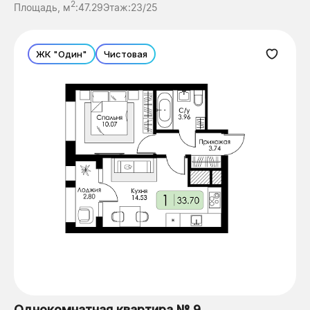
2
Площадь, м
:
47.29
Этаж:
23/25
ЖК "Один"
Чистовая
Однокомнатная квартира № 9