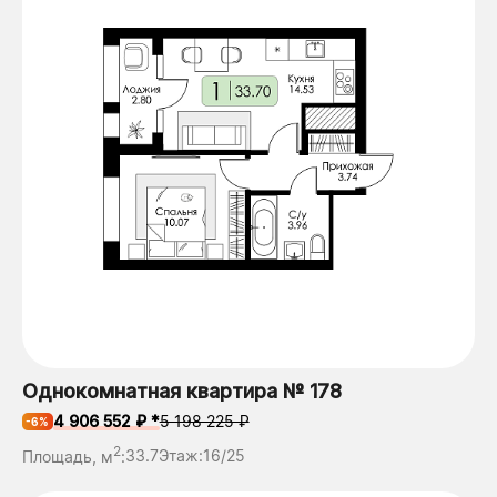
Однокомнатная квартира № 178
4 906 552 ₽ *
5 198 225 ₽
-6%
2
Площадь, м
:
33.7
Этаж:
16/25