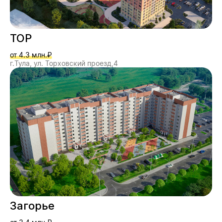
ТОР
от 4.3 млн.₽
г.Тула, ул. Торховский проезд,4
Загорье