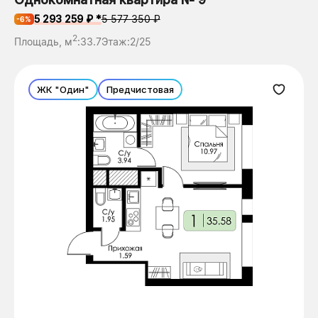
5 293 259 ₽ *
5 577 350 ₽
-6%
2
Площадь, м
:
33.7
Этаж:
2/25
ЖК "Один"
Предчистовая