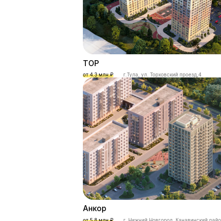
ТОР
от 4.3 млн.₽
г.Тула, ул. Торховский проезд,4
Анкор
от 5.8 млн.₽
г. Нижний Новгород, Канавинский рай