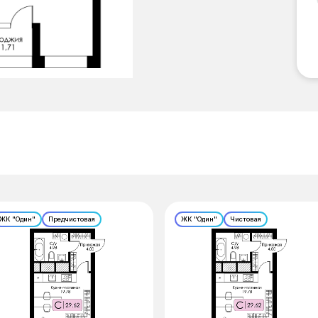
ЖК "Один"
Предчистовая
ЖК "Один"
Чистовая