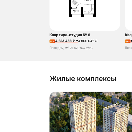
Квартира-студия № 6
Ква
4 613 433 ₽ *
4 860 642 ₽
-6%
-6%
2
Площадь, м
:
29.62
Этаж:
2/25
Пло
Жилые комплексы