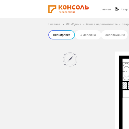
Главная
Квар
Главная
ЖК «О́дин»
Жилая недвижимость
Квар
Планировка
С мебелью
Расположение