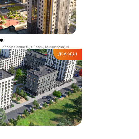
рк
Тверская область, г. Тверь, Коминтерна, 91
ДОМ СДАН