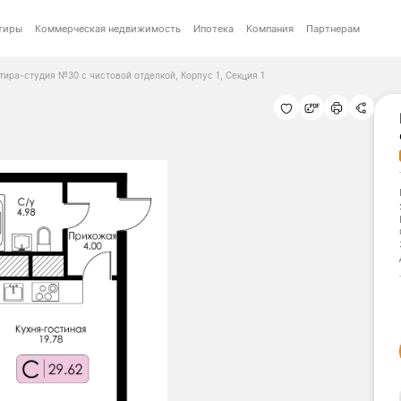
тиры
Коммерческая недвижимость
Ипотека
Компания
Партнерам
тира-студия №30 с чистовой отделкой, Корпус 1, Секция 1