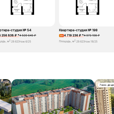
ртира-студия № 54
Квартира-студия № 198
4 256 838 ₽ *
4 509 645 ₽
4 719 236 ₽ *
4 973 198 ₽
-6%
2
2
щадь, м
:
29.62
Этаж:
6/25
Площадь, м
:
29.62
Этаж:
18/25
7 мин. до ц