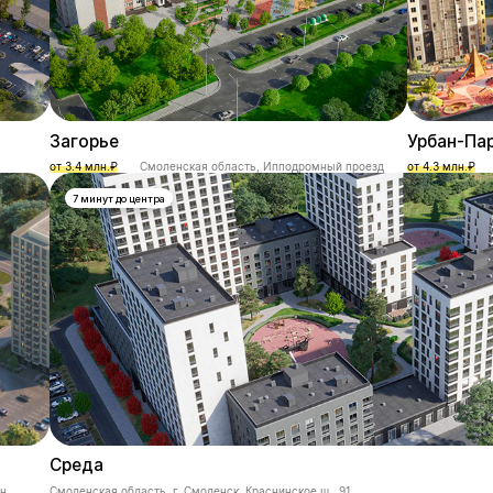
Загорье
Урбан-Па
от 3.4 млн.₽
Смоленская область, Ипподромный проезд
от 4.3 млн.₽
7 минут до центра
Среда
он
Смоленская область, г. Смоленск, Краснинское ш., 91