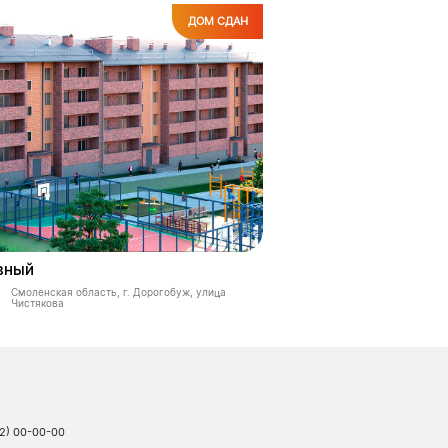
ДОМ СДАН
вный
Смоленская область, г. Дорогобуж, улица
Чистякова
12) 00-00-00