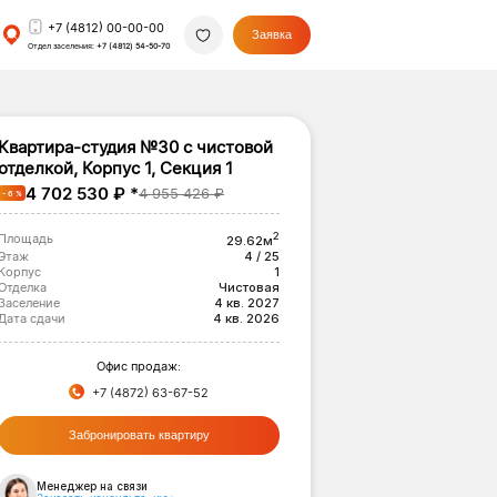
+7 (4812) 00-00-00
Заявка
Отдел заселения:
+7 (4812) 54-50-70
Квартира-студия №30 с чистовой
отделкой, Корпус 1, Секция 1
4 702 530 ₽ *
4 955 426 ₽
- 6 %
2
Площадь
29.62м
Этаж
4 / 25
Корпус
1
Отделка
Чистовая
Заселение
4 кв. 2027
Дата сдачи
4 кв. 2026
Офис продаж:
+7 (4872) 63-67-52
Забронировать квартиру
Менеджер на связи