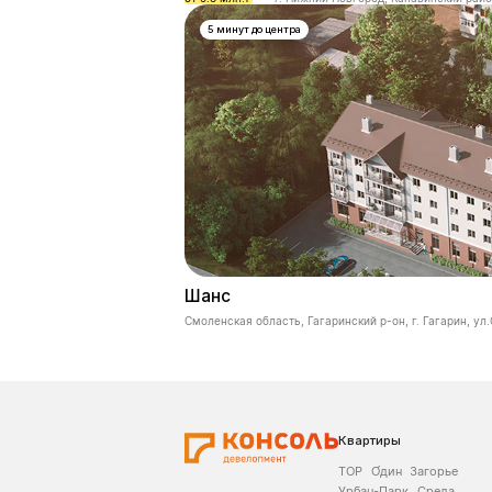
5 минут до центра
Шанс
Смоленская область, Гагаринский р-он, г. Гагарин, ул
Квартиры
ТОР
О́дин
Загорье
Урбан-Парк
Среда