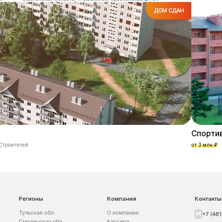
ДОМ СДАН
Спорти
.Строителей
от 3 млн.₽
Регионы
Компания
Контакты
Тульская обл.
О компании
+7 (48
Смоленская обл.
Карьера