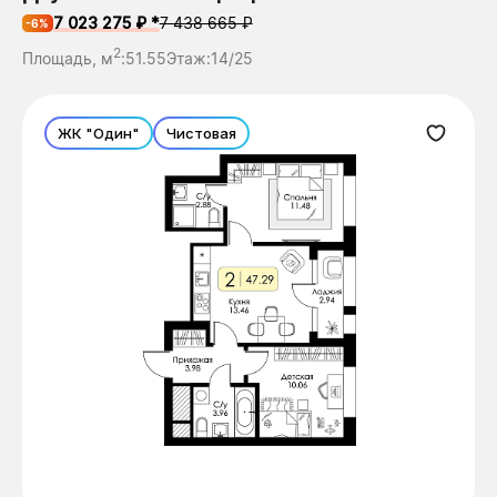
7 023 275 ₽ *
7 438 665 ₽
-6%
2
Площадь, м
:
51.55
Этаж:
14/25
ЖК "Один"
Чистовая