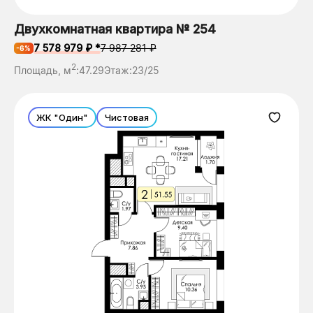
Двухкомнатная квартира № 254
7 578 979 ₽ *
7 987 281 ₽
-6%
2
Площадь, м
:
47.29
Этаж:
23/25
ЖК "Один"
Чистовая