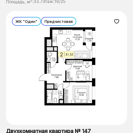
2
Площадь, м
:
33.7
Этаж:
16/25
ЖК "Один"
Предчистовая
Двухкомнатная квартира № 147