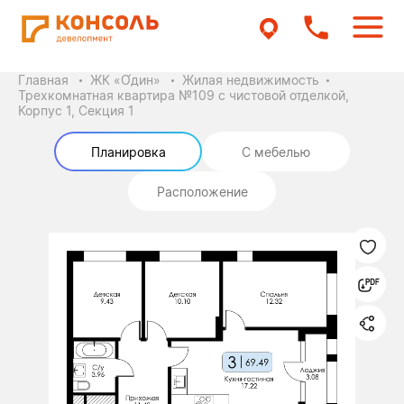
Главная
ЖК «О́дин»
Жилая недвижимость
Трехкомнатная квартира №109 с чистовой отделкой,
Корпус 1, Секция 1
Планировка
С мебелью
Расположение