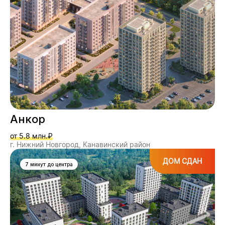
Анкор
от 5.8 млн.₽
г. Нижний Новгород, Канавинский район
ДОМ СДАН
7 минут до центра