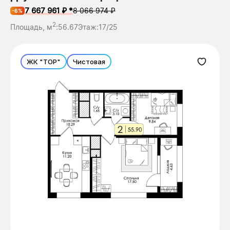
7 667 961 ₽ *
8 066 974 ₽
-6%
2
Площадь, м
:
56.67
Этаж:
17/25
ЖК "ТОР"
Чистовая