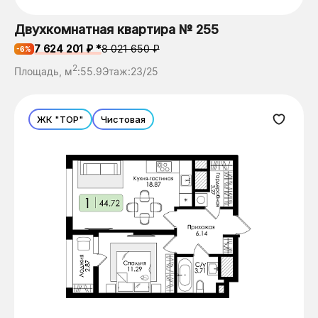
Двухкомнатная квартира № 255
7 624 201 ₽ *
8 021 650 ₽
-6%
2
Площадь, м
:
55.9
Этаж:
23/25
ЖК "ТОР"
Чистовая