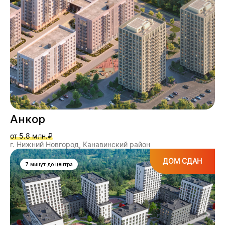
Анкор
от 5.8 млн.₽
г. Нижний Новгород, Канавинский район
ДОМ СДАН
7 минут до центра