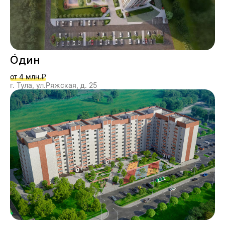
О́дин
от 4 млн.₽
г. Тула, ул.Ряжская, д. 25