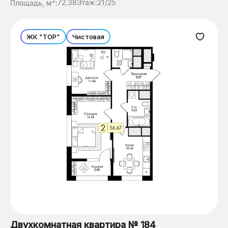
2
Площадь, м
:
72.38
Этаж:
21/25
ЖК "ТОР"
Чистовая
Двухкомнатная квартира № 184