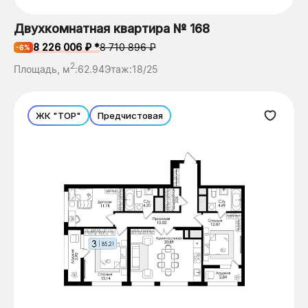
Двухкомнатная квартира № 168
8 226 006 ₽ *
8 710 896 ₽
-6%
2
Площадь, м
:
62.94
Этаж:
18/25
ЖК "ТОР"
Предчистовая