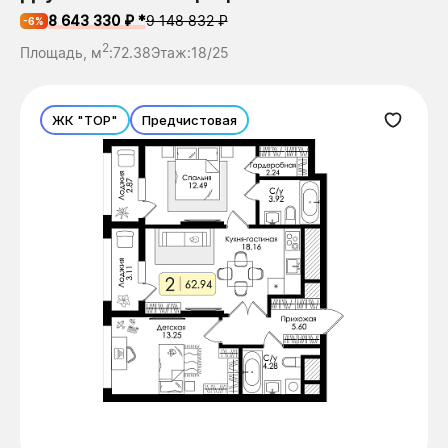
8 643 330 ₽ *
9 148 832 ₽
-6%
2
Площадь, м
:
72.38
Этаж:
18/25
ЖК "ТОР"
Предчистовая