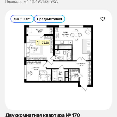
2
Площадь, м
:
40.49
Этаж:
9/25
ЖК "ТОР"
Предчистовая
Двухкомнатная квартира № 170