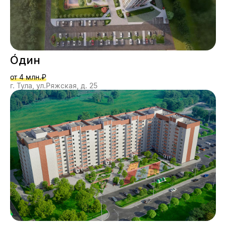
О́дин
от 4 млн.₽
г. Тула, ул.Ряжская, д. 25