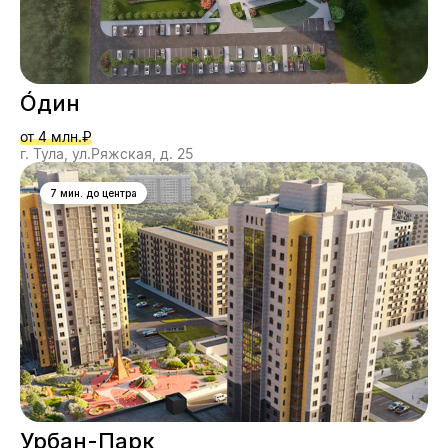
О́дин
от 4 млн.₽
г. Тула, ул.Ряжская, д. 25
7 мин. до центра
Урбан-Парк