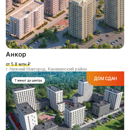
Анкор
от 5.8 млн.₽
г. Нижний Новгород, Канавинский район
ДОМ СДАН
7 минут до центра