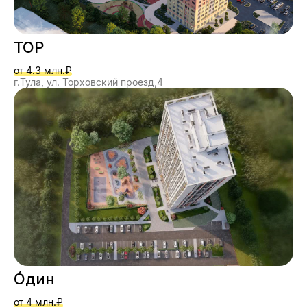
ТОР
от 4.3 млн.₽
г.Тула, ул. Торховский проезд,4
О́дин
от 4 млн.₽