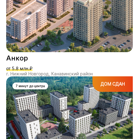
Анкор
от 5.8 млн.₽
г. Нижний Новгород, Канавинский район
ДОМ СДАН
7 минут до центра