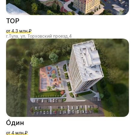
ТОР
от 4.3 млн.₽
г.Тула, ул. Торховский проезд,4
О́дин
от 4 млн.₽