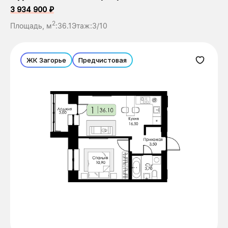
3 934 900 ₽
2
Площадь, м
:
36.1
Этаж:
3/10
ЖК Загорье
Предчистовая