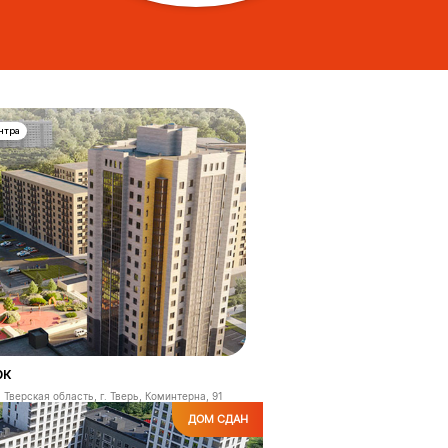
ентра
рк
Тверская область, г. Тверь, Коминтерна, 91
ДОМ СДАН