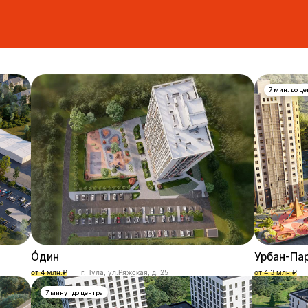
7 мин. до ц
О́дин
Урбан-Па
от 4 млн.₽
г. Тула, ул.Ряжская, д. 25
от 4.3 млн.₽
7 минут до центра