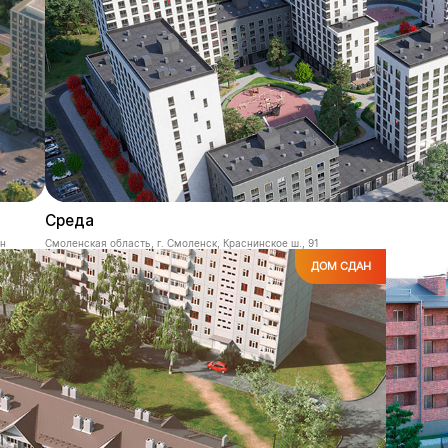
Среда
он
Смоленская область, г. Смоленск, Краснинское ш., 91
ДОМ СДАН