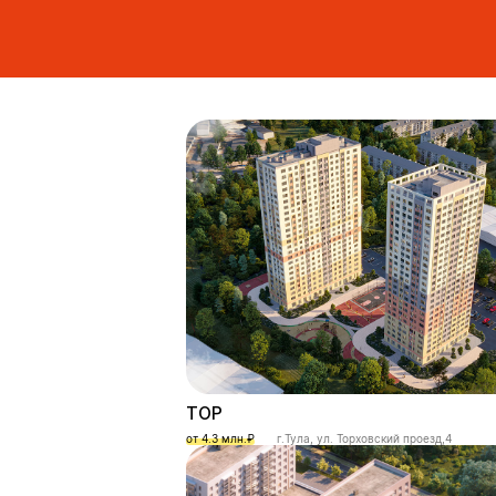
ТОР
от 4.3 млн.₽
г.Тула, ул. Торховский проезд,4