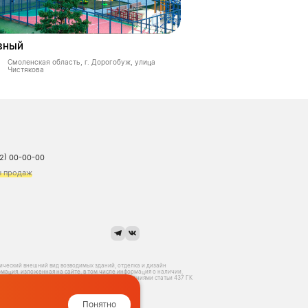
вный
Смоленская область, г. Дорогобуж, улица
Чистякова
12) 00-00-00
ы продаж
тический внешний вид возводимых зданий, отделка и дизайн
мация, изложенная на сайте, в том числе информация о наличии,
вляется публичной офертой, определяемой положениями статьи 437 ГК
Понятно