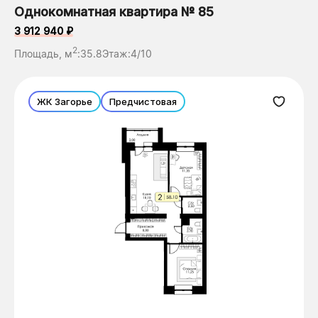
Однокомнатная квартира № 85
3 912 940 ₽
2
Площадь, м
:
35.8
Этаж:
4/10
ЖК Загорье
Предчистовая