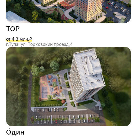
ТОР
от 4.3 млн.₽
г.Тула, ул. Торховский проезд,4
О́дин