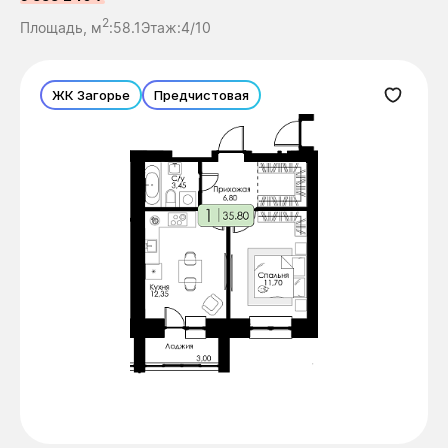
2
Площадь, м
:
58.1
Этаж:
4/10
ЖК Загорье
Предчистовая