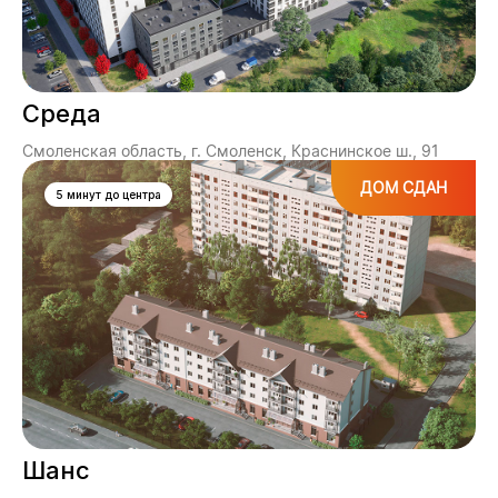
Среда
Смоленская область, г. Смоленск, Краснинское ш., 91
ДОМ СДАН
5 минут до центра
Шанс