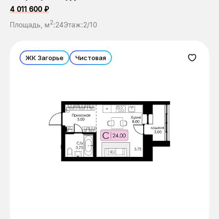
4 011 600 ₽
2
Площадь, м
:
24
Этаж:
2/10
ЖК Загорье
Чистовая