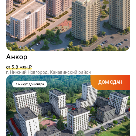
Анкор
от 5.8 млн.₽
г. Нижний Новгород, Канавинский район
ДОМ СДАН
7 минут до центра