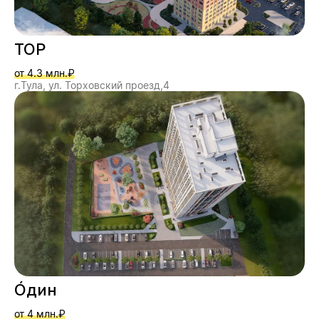
ТОР
от 4.3 млн.₽
г.Тула, ул. Торховский проезд,4
О́дин
от 4 млн.₽