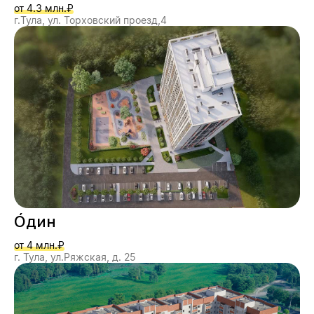
от 4.3 млн.₽
г.Тула, ул. Торховский проезд,4
О́дин
от 4 млн.₽
г. Тула, ул.Ряжская, д. 25