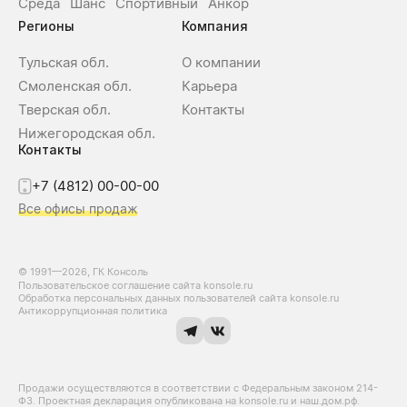
Среда
Шанс
Спортивный
Анкор
Регионы
Компания
Тульская обл.
О компании
Смоленская обл.
Карьера
Тверская обл.
Контакты
Нижегородская обл.
Контакты
+7 (4812) 00-00-00
Все офисы продаж
© 1991—2026, ГК Консоль
Пользовательское соглашение сайта konsole.ru
Обработка персональных данных пользователей сайта konsole.ru
Антикоррупционная политика
Продажи осуществляются в соответствии с Федеральным законом 214-
Ф3. Проектная декларация опубликована на konsole.ru и наш.дом.рф.