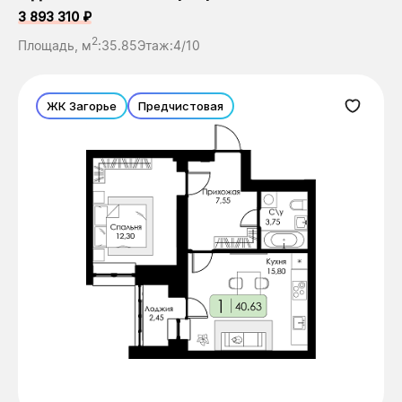
3 893 310 ₽
2
Площадь, м
:
35.85
Этаж:
4/10
ЖК Загорье
Предчистовая