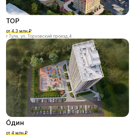
ТОР
от 4.3 млн.₽
г.Тула, ул. Торховский проезд,4
О́дин
от 4 млн.₽