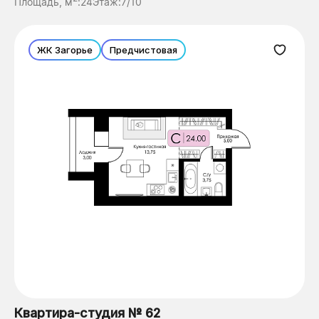
Площадь, м
:
24
Этаж:
7/10
ЖК Загорье
Предчистовая
Квартира-студия № 62