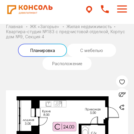
Главная
ЖК «Загорье»
Жилая недвижимость
Квартира-студия №183 с предчистовой отделкой, Корпус
дом №9, Секция 4
Планировка
С мебелью
Расположение